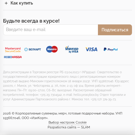
Как купить
Будьте всегда в курсе!
Подписаться
Дата регистрации в Торговом реестре РБ 03.04.2023 г (№555142). Свидетельство о
государственной регистрации юридического лица с регистрационным номером
193667046 выдано Минским горисполкомом 18 января 2023г. УНП 193667046. Юр.адрес:
220070, г. Минск, ул. Чеботарева, д. 7А, пом. 2-13, оф 104. Время работы интернет-
магазина: Пн–Пт: 09:00–17:00, Сб–Вс: выходные. Рассмотрение обращений
потребителей, телефон: +375 29 7304942, e-mail: hello@easybox.by. Отдел торговли и
услуг Администрации Партизанского района г. Минска: тел. +375 (17) 374-39-73.
2026 © Корпоративные сувениры, мерч, готовые подарочные наборы. УНП
193667046, ООО «ИзиКорп».
Выбор настроек Cookie
Разработка сайта — SLAM