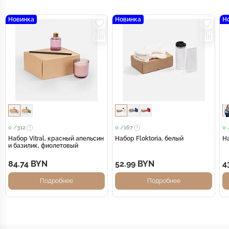
Новинка
Новинка
Н
0 /
312
0 /
167
0 
Набор Vitral, красный апельсин
Набор Floktoria, белый
На
и базилик, фиолетовый
84.74 BYN
52.99 BYN
4
Подробнее
Подробнее