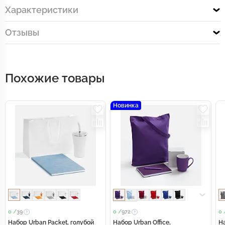
Характеристики
Отзывы
Похожие товары
Новинка
0 /
39
0 /
972
0 
Набор Urban Packet, голубой
Набор Urban Office,
На