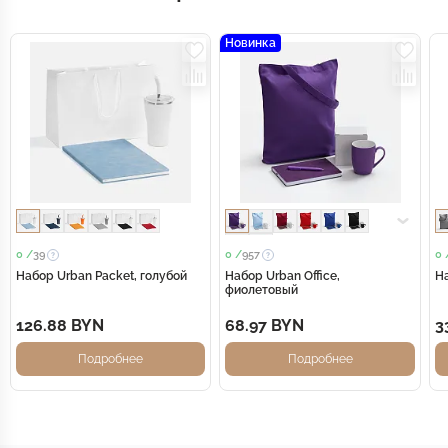
Новинка
0 /
39
0 /
957
0 
Набор Urban Packet, голубой
Набор Urban Office,
На
фиолетовый
126.88 BYN
68.97 BYN
3
Подробнее
Подробнее