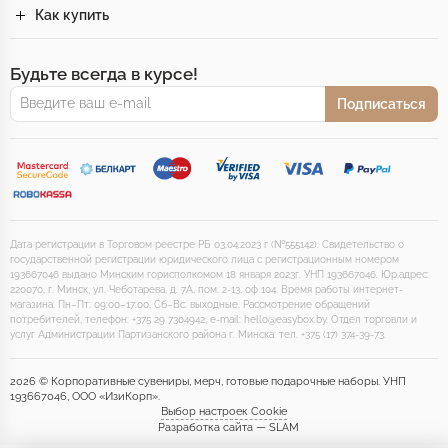
Как купить
Будьте всегда в курсе!
Подписаться
Дата регистрации в Торговом реестре РБ 03.04.2023 г (№555142). Свидетельство о
государственной регистрации юридического лица с регистрационным номером
193667046 выдано Минским горисполкомом 18 января 2023г. УНП 193667046. Юр.адрес:
220070, г. Минск, ул. Чеботарева, д. 7А, пом. 2-13, оф 104. Время работы интернет-
магазина: Пн–Пт: 09:00–17:00, Сб–Вс: выходные. Рассмотрение обращений
потребителей, телефон: +375 29 7304942, e-mail: hello@easybox.by. Отдел торговли и
услуг Администрации Партизанского района г. Минска: тел. +375 (17) 374-39-73.
2026 © Корпоративные сувениры, мерч, готовые подарочные наборы. УНП
193667046, ООО «ИзиКорп».
Выбор настроек Cookie
Разработка сайта — SLAM