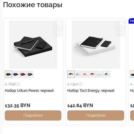
Похожие товары
Н
0 /
636
0 /
307
0 
Набор Urban Power, черный
Набор Tact Energy, черный
На
132.35 BYN
142.84 BYN
1
Подробнее
Подробнее