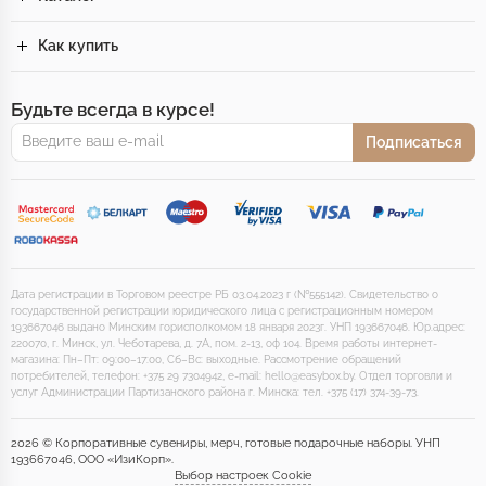
Как купить
Будьте всегда в курсе!
Подписаться
Дата регистрации в Торговом реестре РБ 03.04.2023 г (№555142). Свидетельство о
государственной регистрации юридического лица с регистрационным номером
193667046 выдано Минским горисполкомом 18 января 2023г. УНП 193667046. Юр.адрес:
220070, г. Минск, ул. Чеботарева, д. 7А, пом. 2-13, оф 104. Время работы интернет-
магазина: Пн–Пт: 09:00–17:00, Сб–Вс: выходные. Рассмотрение обращений
потребителей, телефон: +375 29 7304942, e-mail: hello@easybox.by. Отдел торговли и
услуг Администрации Партизанского района г. Минска: тел. +375 (17) 374-39-73.
2026 © Корпоративные сувениры, мерч, готовые подарочные наборы. УНП
193667046, ООО «ИзиКорп».
Выбор настроек Cookie