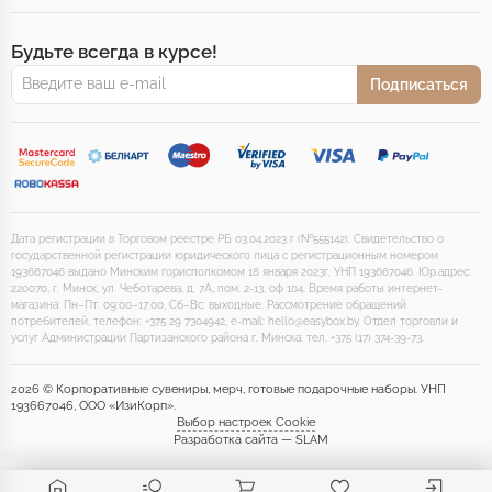
Будьте всегда в курсе!
Подписаться
Дата регистрации в Торговом реестре РБ 03.04.2023 г (№555142). Свидетельство о
государственной регистрации юридического лица с регистрационным номером
193667046 выдано Минским горисполкомом 18 января 2023г. УНП 193667046. Юр.адрес:
220070, г. Минск, ул. Чеботарева, д. 7А, пом. 2-13, оф 104. Время работы интернет-
магазина: Пн–Пт: 09:00–17:00, Сб–Вс: выходные. Рассмотрение обращений
потребителей, телефон: +375 29 7304942, e-mail: hello@easybox.by. Отдел торговли и
услуг Администрации Партизанского района г. Минска: тел. +375 (17) 374-39-73.
2026 © Корпоративные сувениры, мерч, готовые подарочные наборы. УНП
193667046, ООО «ИзиКорп».
Выбор настроек Cookie
Разработка сайта — SLAM