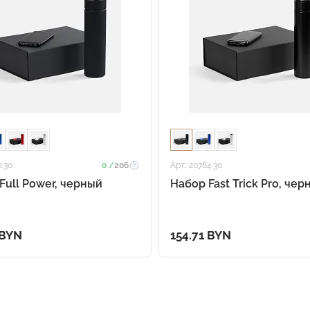
2.30
0 /
206
Арт.: 20784.30
Full Power, черный
Набор Fast Trick Pro, чер
 BYN
154.71 BYN