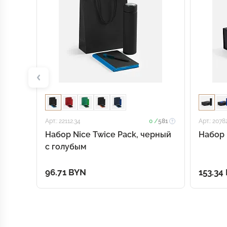
Арт.: 22112.34
0 /
581
Арт.: 2078
Набор Nice Twice Pack, черный
Набор 
с голубым
96.71 BYN
153.34