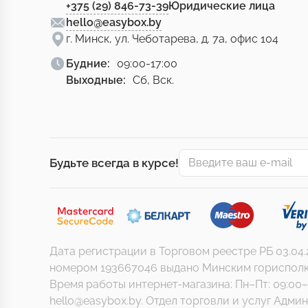
+375 (29) 846-73-39
Юридические лица
hello@easybox.by
г. Минск, ул. Чеботарева, д. 7а, офис 104
Будние:
09:00-17:00
Выходные:
Сб, Вск.
Будьте всегда в курсе!
Дата регистрации в Торговом реестре РБ 03.04
номером 193667046 выдано Минским горисполкомом
Время работы интернет-магазина: Пн–Пт: 09:00–
hello@easybox.by. Отдел торговли и услуг Админи