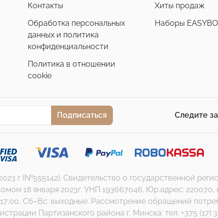
Контакты
Хиты продаж
Обработка персональных
Наборы EASYBO
данных и политика
конфиденциальности
Политика в отношении
cookie
Подписаться
Следите з
.2023 г (№555142). Свидетельство о государственной ре
 18 января 2023г. УНП 193667046. Юр.адрес: 220070, г. Ми
17:00, Сб–Вс: выходные. Рассмотрение обращений потребит
страции Партизанского района г. Минска: тел. +375 (17) 3