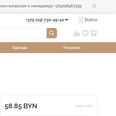
 всем вопросам к менеджеру +375298467339
+375 (29) 730-49-42
Войти
Одежда
Упаковка
58.85 BYN
Цена с НДС