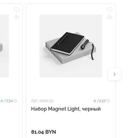
0 /
730
Арт.: 22201.30
0 /
237
Арт.: 23
Набор Magnet Light, черный
Набо
81.04 BYN
48.2