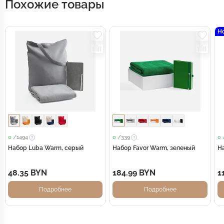
Похожие товары
Н
0 /
1494
0 /
339
0 
Набор Luba Warm, серый
Набор Favor Warm, зеленый
На
48.35 BYN
184.99 BYN
1
Подробнее
Подробнее