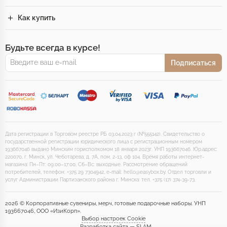
Как купить
Будьте всегда в курсе!
Подписаться
Дата регистрации в Торговом реестре РБ 03.04.2023 г (№555142). Свидетельство о
государственной регистрации юридического лица с регистрационным номером
193667046 выдано Минским горисполкомом 18 января 2023г. УНП 193667046. Юр.адрес:
220070, г. Минск, ул. Чеботарева, д. 7А, пом. 2-13, оф 104. Время работы интернет-
магазина: Пн–Пт: 09:00–17:00, Сб–Вс: выходные. Рассмотрение обращений
потребителей, телефон: +375 29 7304942, e-mail: hello@easybox.by. Отдел торговли и
услуг Администрации Партизанского района г. Минска: тел. +375 (17) 374-39-73.
2026 © Корпоративные сувениры, мерч, готовые подарочные наборы. УНП
193667046, ООО «ИзиКорп».
Выбор настроек Cookie
Разработка сайта — SLAM