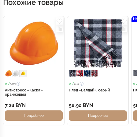
Похожие товары
Н
0 /
509
0 /
192
0 
Антистресс «Каска»,
Плед «Валдай», серый
П
оранжевый
7.28 BYN
58.90 BYN
5
Подробнее
Подробнее