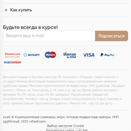
Как купить
Будьте всегда в курсе!
Подписаться
Дата регистрации в Торговом реестре РБ 03.04.2023 г (№555142). Свидетельство о
государственной регистрации юридического лица с регистрационным номером
193667046 выдано Минским горисполкомом 18 января 2023г. УНП 193667046. Юр.адрес:
220070, г. Минск, ул. Чеботарева, д. 7А, пом. 2-13, оф 104. Время работы интернет-
магазина: Пн–Пт: 09:00–17:00, Сб–Вс: выходные. Рассмотрение обращений
потребителей, телефон: +375 29 7304942, e-mail: hello@easybox.by. Отдел торговли и
услуг Администрации Партизанского района г. Минска: тел. +375 (17) 374-39-73.
2026 © Корпоративные сувениры, мерч, готовые подарочные наборы. УНП
193667046, ООО «ИзиКорп».
Выбор настроек Cookie
Разработка сайта — SLAM