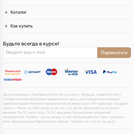
Каталог
Как купить
Будьте всегда в курсе!
Подписаться
Дата регистрации в Торговом реестре РБ 03.04.2023 г (№555142). Свидетельство о
государственной регистрации юридического лица с регистрационным номером
193667046 выдано Минским горисполкомом 18 января 2023г. УНП 193667046. Юр.адрес:
220070, г. Минск, ул. Чеботарева, д. 7А, пом. 2-13, оф 104. Время работы интернет-
магазина: Пн–Пт: 09:00–17:00, Сб–Вс: выходные. Рассмотрение обращений
потребителей, телефон: +375 29 7304942, e-mail: hello@easybox.by. Отдел торговли и
услуг Администрации Партизанского района г. Минска: тел. +375 (17) 374-39-73.