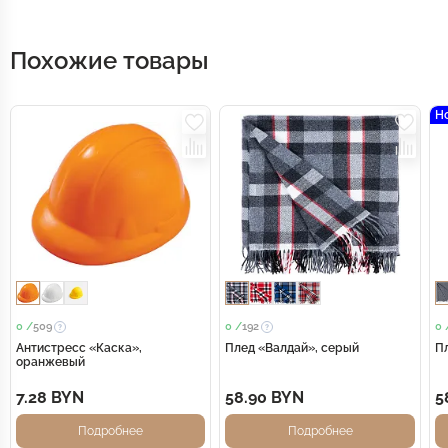
Похожие товары
Н
0 /
509
0 /
192
0 
Антистресс «Каска»,
Плед «Валдай», серый
П
оранжевый
7.28 BYN
58.90 BYN
5
Подробнее
Подробнее