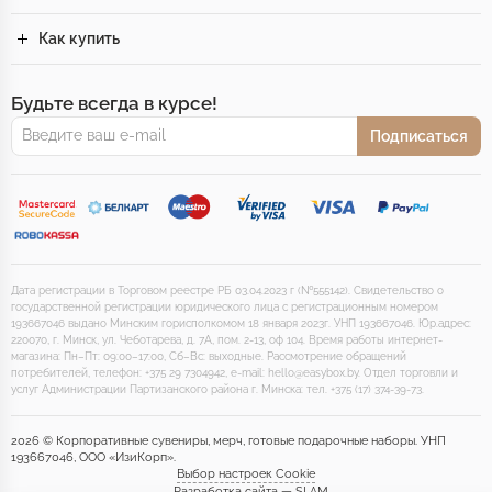
Как купить
Будьте всегда в курсе!
Подписаться
Дата регистрации в Торговом реестре РБ 03.04.2023 г (№555142). Свидетельство о
государственной регистрации юридического лица с регистрационным номером
193667046 выдано Минским горисполкомом 18 января 2023г. УНП 193667046. Юр.адрес:
220070, г. Минск, ул. Чеботарева, д. 7А, пом. 2-13, оф 104. Время работы интернет-
магазина: Пн–Пт: 09:00–17:00, Сб–Вс: выходные. Рассмотрение обращений
потребителей, телефон: +375 29 7304942, e-mail: hello@easybox.by. Отдел торговли и
услуг Администрации Партизанского района г. Минска: тел. +375 (17) 374-39-73.
2026 © Корпоративные сувениры, мерч, готовые подарочные наборы. УНП
193667046, ООО «ИзиКорп».
Выбор настроек Cookie
Разработка сайта — SLAM