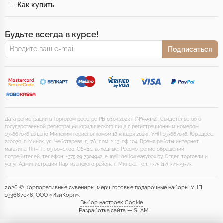
Как купить
Будьте всегда в курсе!
Подписаться
Дата регистрации в Торговом реестре РБ 03.04.2023 г (№555142). Свидетельство о
государственной регистрации юридического лица с регистрационным номером
193667046 выдано Минским горисполкомом 18 января 2023г. УНП 193667046. Юр.адрес:
220070, г. Минск, ул. Чеботарева, д. 7А, пом. 2-13, оф 104. Время работы интернет-
магазина: Пн–Пт: 09:00–17:00, Сб–Вс: выходные. Рассмотрение обращений
потребителей, телефон: +375 29 7304942, e-mail: hello@easybox.by. Отдел торговли и
услуг Администрации Партизанского района г. Минска: тел. +375 (17) 374-39-73.
2026 © Корпоративные сувениры, мерч, готовые подарочные наборы. УНП
193667046, ООО «ИзиКорп».
Выбор настроек Cookie
Разработка сайта — SLAM