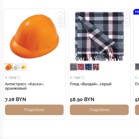
Н
0 /
509
0 /
192
0 
Антистресс «Каска»,
Плед «Валдай», серый
П
оранжевый
7.28 BYN
58.90 BYN
5
Подробнее
Подробнее