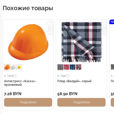
Похожие товары
Н
0 /
509
0 /
192
0 
Антистресс «Каска»,
Плед «Валдай», серый
П
оранжевый
7.28 BYN
58.90 BYN
5
Подробнее
Подробнее