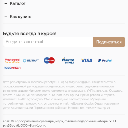
Каталог
Как купить
Будьте всегда в курсе!
Подписаться
Дата регистрации в Торговом реестре РБ 03.04.2023 г (№555142). Свидетельство о
государственной регистрации юридического лица с регистрационным номером
193667046 выдано Минским горисполкомом 18 января 2023г. УНП 193667046. Юр.адрес:
220070, г. Минск, ул. Чеботарева, д. 7А, пом. 2-13, оф 104. Время работы интернет-
магазина: Пн–Пт: 09:00–17:00, Сб–Вс: выходные. Рассмотрение обращений
потребителей, телефон: +375 29 7304942, e-mail: hello@easybox.by. Отдел торговли и
услуг Администрации Партизанского района г. Минска: тел. +375 (17) 374-39-73.
2026 © Корпоративные сувениры, мерч, готовые подарочные наборы. УНП
193667046, ООО «ИзиКорп».