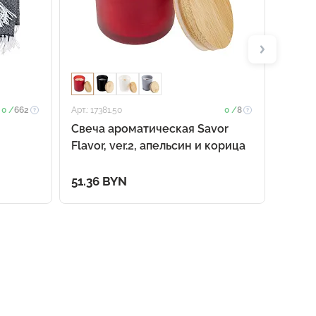
0 /
662
Арт.: 17381.50
0 /
8
Арт.: 178
Свеча ароматическая Savor
Набор
Flavor, ver.2, апельсин и корица
51.36 BYN
31.65