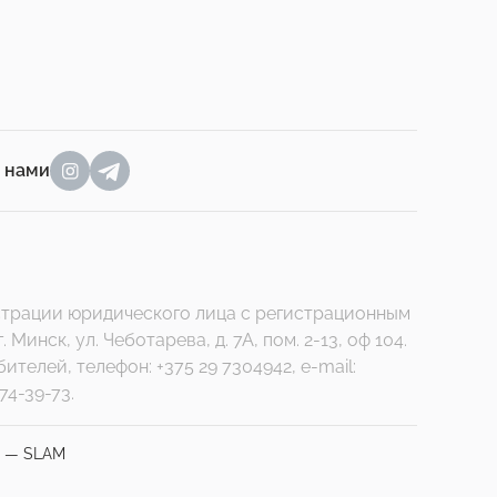
а нами
гистрации юридического лица с регистрационным
нск, ул. Чеботарева, д. 7А, пом. 2-13, оф 104.
елей, телефон: +375 29 7304942, e-mail:
74-39-73.
а — SLAM