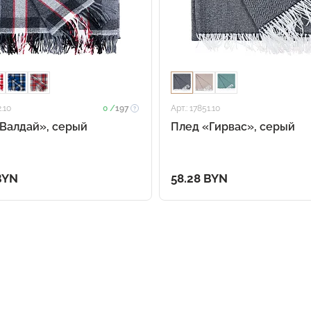
2.10
0 /
197
Арт.: 17851.10
Валдай», серый
Плед «Гирвас», серый
BYN
58.28 BYN