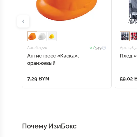
Арт.: 6217.20
0 /
549
Арт.: 1785
Антистресс «Каска»,
Плед «
оранжевый
7.29 BYN
59.02 
Почему ИзиБокс