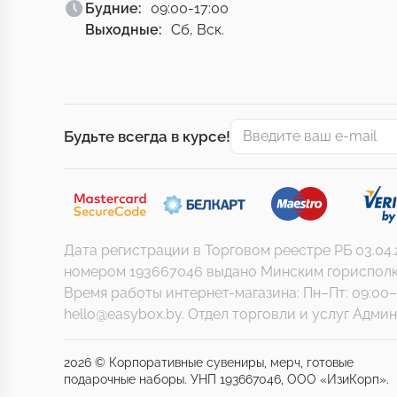
Будние:
09:00-17:00
Выходные:
Сб, Вск.
Будьте всегда в курсе!
Дата регистрации в Торговом реестре РБ 03.04
номером 193667046 выдано Минским горисполкомом
Время работы интернет-магазина: Пн–Пт: 09:00–
hello@easybox.by. Отдел торговли и услуг Админи
2026 © Корпоративные сувениры, мерч, готовые
подарочные наборы. УНП 193667046, ООО «ИзиКорп».