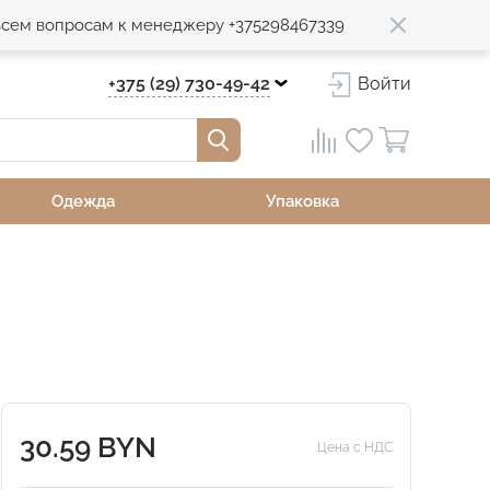
 всем вопросам к менеджеру +375298467339
+375 (29) 730-49-42
Войти
Одежда
Упаковка
30.59 BYN
Цена с НДС