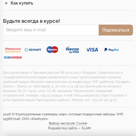
Как купить
Будьте всегда в курсе!
Подписаться
Дата регистрации в Торговом реестре РБ 03.04.2023 г (№555142). Свидетельство о
государственной регистрации юридического лица с регистрационным номером
193667046 выдано Минским горисполкомом 18 января 2023г. УНП 193667046. Юр.адрес:
220070, г. Минск, ул. Чеботарева, д. 7А, пом. 2-13, оф 104. Время работы интернет-
магазина: Пн–Пт: 09:00–17:00, Сб–Вс: выходные. Рассмотрение обращений
потребителей, телефон: +375 29 7304942, e-mail: hello@easybox.by. Отдел торговли и
услуг Администрации Партизанского района г. Минска: тел. +375 (17) 374-39-73.
2026 © Корпоративные сувениры, мерч, готовые подарочные наборы. УНП
193667046, ООО «ИзиКорп».
Выбор настроек Cookie
Разработка сайта — SLAM