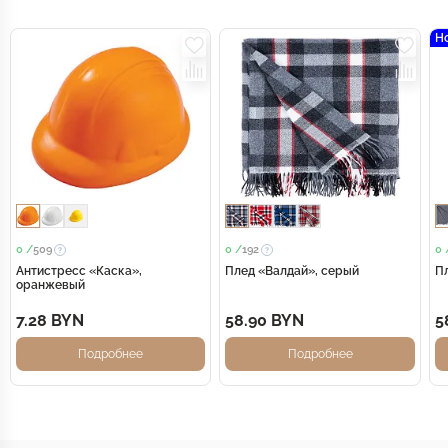
Н
0 /
509
0 /
192
0 
Антистресс «Каска»,
Плед «Валдай», серый
П
оранжевый
7.28 BYN
58.90 BYN
5
Подробнее
Подробнее