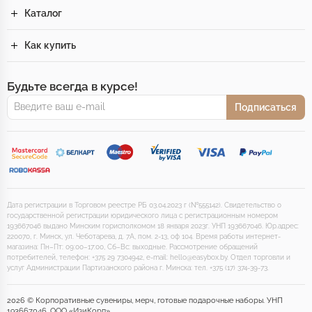
Каталог
Как купить
Будьте всегда в курсе!
Подписаться
Дата регистрации в Торговом реестре РБ 03.04.2023 г (№555142). Свидетельство о
государственной регистрации юридического лица с регистрационным номером
193667046 выдано Минским горисполкомом 18 января 2023г. УНП 193667046. Юр.адрес:
220070, г. Минск, ул. Чеботарева, д. 7А, пом. 2-13, оф 104. Время работы интернет-
магазина: Пн–Пт: 09:00–17:00, Сб–Вс: выходные. Рассмотрение обращений
потребителей, телефон: +375 29 7304942, e-mail: hello@easybox.by. Отдел торговли и
услуг Администрации Партизанского района г. Минска: тел. +375 (17) 374-39-73.
2026 © Корпоративные сувениры, мерч, готовые подарочные наборы. УНП
193667046, ООО «ИзиКорп».