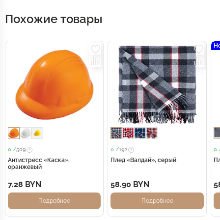
Похожие товары
Н
0 /
509
0 /
192
0 
Антистресс «Каска»,
Плед «Валдай», серый
П
оранжевый
7.28 BYN
58.90 BYN
5
Подробнее
Подробнее